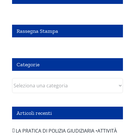
Criticità su strada: casi pratici
Rassegna Stampa
Pubbliredazionale – Crocevia 07 Agosto 2020
Categorie
Categorie
Articoli recenti
LA PRATICA DI POLIZIA GIUDIZIARIA •ATTIVITÀ