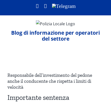
Salta
Facebook
LinkedIn
Telegram
al
contenuto
Blog di informazione per operatori
del settore
Ingrandisci
immagine
Responsabile dell’investimento del pedone
anche il conducente che rispetta i limiti di
velocità
Importante sentenza