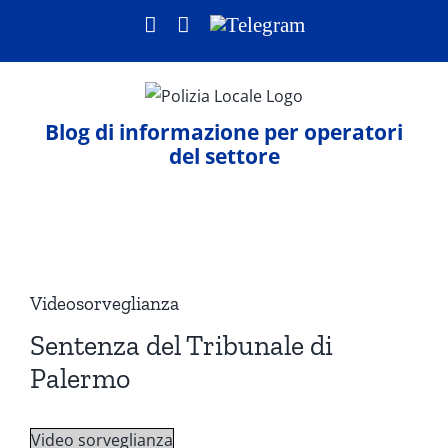
Salta
Facebook
LinkedIn
Telegram
al
contenuto
Blog di informazione per operatori
del settore
Ingrandisci
immagine
Videosorveglianza
Sentenza del Tribunale di
Palermo
Video sorveglianza