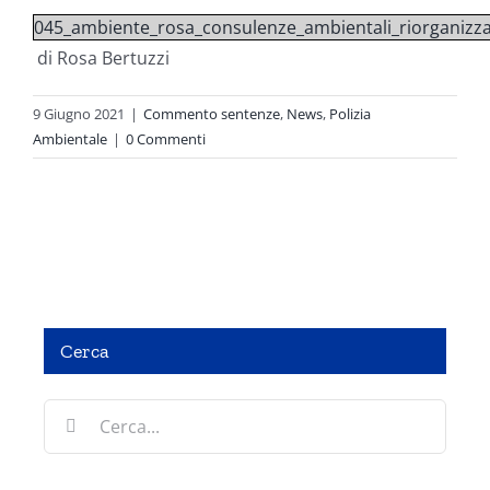
045_ambiente_rosa_consulenze_ambientali_riorganizz
di Rosa Bertuzzi
9 Giugno 2021
|
Commento sentenze
,
News
,
Polizia
Ambientale
|
0 Commenti
Cerca
LA PRATICA DI POLIZIA GIUDIZIARIA •ATTIVITÀ
Cerca
DINAMICA ED OPERATIVA DELL’OPERATORE DI
PRIMO INTERVENTO IN MATERIA DI OMICIDIO
per:
STRADALE E PIRATERIA DELLA STRADA – COSA FARE