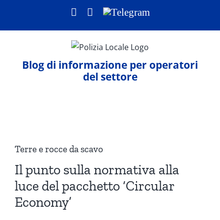
Salta
Facebook
LinkedIn
Telegram
al
contenuto
Blog di informazione per operatori
del settore
Ingrandisci
immagine
Terre e rocce da scavo
Il punto sulla normativa alla
luce del pacchetto ‘Circular
Economy’