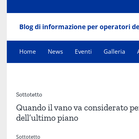
Salta
al
contenuto
Blog di informazione per operatori de
Home
News
Eventi
Galleria
Ingrandisci
immagine
Sottotetto
Quando il vano va considerato p
dell’ultimo piano
Sottotetto