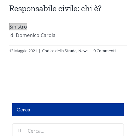
Responsabile civile: chi è?
Sinistro
di Domenico Carola
13 Maggio 2021
|
Codice della Strada
,
News
|
0 Commenti
Cerca
LA PRATICA DI POLIZIA GIUDIZIARIA •ATTIVITÀ
Cerca
DINAMICA ED OPERATIVA DELL’OPERATORE DI
PRIMO INTERVENTO IN MATERIA DI OMICIDIO
per: