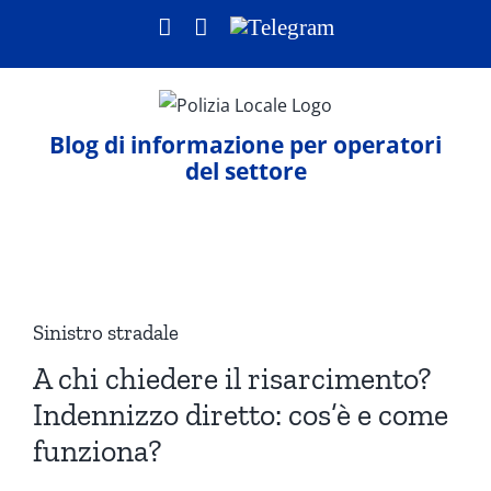
Salta
Facebook
LinkedIn
Telegram
al
contenuto
Blog di informazione per operatori
del settore
Ingrandisci
immagine
Sinistro stradale
A chi chiedere il risarcimento?
Indennizzo diretto: cos’è e come
funziona?