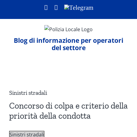
Salta
Facebook
LinkedIn
Telegram
al
contenuto
Blog di informazione per operatori
del settore
Ingrandisci
immagine
Sinistri stradali
Concorso di colpa e criterio della
priorità della condotta
Sinistri stradali