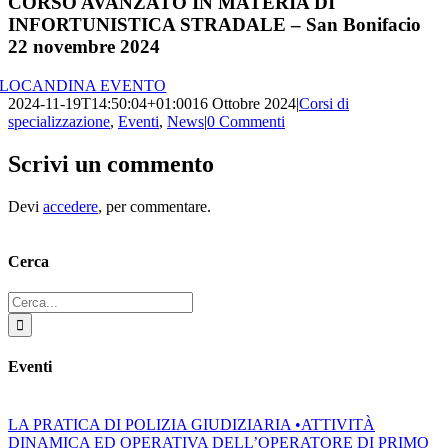
CORSO AVANZATO IN MATERIA DI
INFORTUNISTICA STRADALE – San Bonifacio
22 novembre 2024
LOCANDINA EVENTO
2024-11-19T14:50:04+01:00
16 Ottobre 2024
|
Corsi di
specializzazione
,
Eventi
,
News
|
0 Commenti
Scrivi un commento
Devi
accedere
, per commentare.
Cerca
Cerca
per:
Eventi
LA PRATICA DI POLIZIA GIUDIZIARIA •ATTIVITÀ
DINAMICA ED OPERATIVA DELL’OPERATORE DI PRIMO