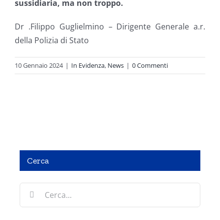
sussidiaria, ma non troppo.
Dr .Filippo Guglielmino – Dirigente Generale a.r.
della Polizia di Stato
10 Gennaio 2024
|
In Evidenza
,
News
|
0 Commenti
Cerca
LA PRATICA DI POLIZIA GIUDIZIARIA •ATTIVITÀ
Cerca
DINAMICA ED OPERATIVA DELL’OPERATORE DI
PRIMO INTERVENTO IN MATERIA DI OMICIDIO
per:
STRADALE E PIRATERIA DELLA STRADA – COSA FARE