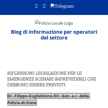
Salta
Facebook
LinkedIn
Telegram
al
contenuto
Blog di informazione per operatori
del settore
Ingrandisci
immagine
RIFLESSIONI: LEGISLAZIONE PER LE
EMERGENZE SCENARI IMPREVEDIBILI CHE
DEBBONO ESSERE PREVISTI
Dr.-Filippo-Guglielmino-Dir.-Gen.-a-r.-della-
Polizia-di-Stato