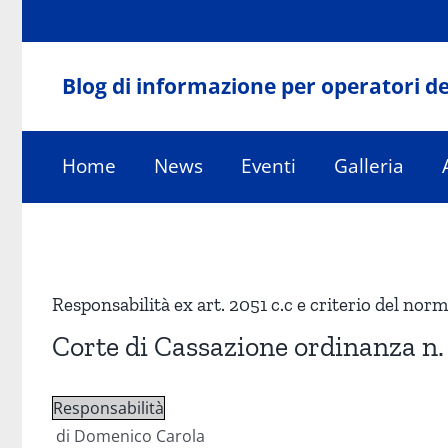
Salta
al
contenuto
Blog di informazione per operatori de
Home
News
Eventi
Galleria
Ingrandisci
immagine
Responsabilità ex art. 2051 c.c e criterio del norm
Corte di Cassazione ordinanza n. 
Responsabilità
di Domenico Carola