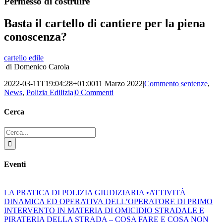
Permesso di costruire
Basta il cartello di cantiere per la piena
conoscenza?
cartello edile
di Domenico Carola
2022-03-11T19:04:28+01:00
11 Marzo 2022
|
Commento sentenze
,
News
,
Polizia Edilizia
|
0 Commenti
Cerca
Cerca
per:
Eventi
LA PRATICA DI POLIZIA GIUDIZIARIA •ATTIVITÀ
DINAMICA ED OPERATIVA DELL’OPERATORE DI PRIMO
INTERVENTO IN MATERIA DI OMICIDIO STRADALE E
PIRATERIA DELLA STRADA – COSA FARE E COSA NON