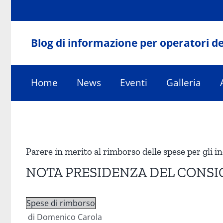
Salta
al
contenuto
Blog di informazione per operatori de
Home
News
Eventi
Galleria
Ingrandisci
immagine
Parere in merito al rimborso delle spese per gli in
NOTA PRESIDENZA DEL CONSIG
Spese di rimborso
di Domenico Carola