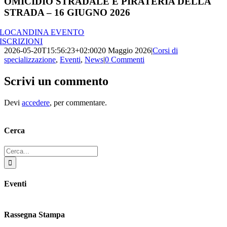
OMICIDIO STRADALE E PIRATERIA DELLA
STRADA – 16 GIUGNO 2026
LOCANDINA EVENTO
ISCRIZIONI
2026-05-20T15:56:23+02:00
20 Maggio 2026
|
Corsi di
specializzazione
,
Eventi
,
News
|
0 Commenti
Scrivi un commento
Devi
accedere
, per commentare.
Cerca
Cerca
LA PRATICA DI POLIZIA GIUDIZIARIA •ATTIVITÀ DINAMICA ED
OPERATIVA DELL’OPERATORE DI PRIMO INTERVENTO IN
per:
MATERIA DI OMICIDIO STRADALE E PIRATERIA DELLA STRADA
– COSA FARE E COSA NON FARE – LINEE GUIDA E CHECKLIST –
ARTT. 186 E 187 DEL CODICE DELLA STRADA. Criticità su strada:
Eventi
casi pratici
Rassegna Stampa
Pubbliredazionale – Crocevia 07 Agosto 2020