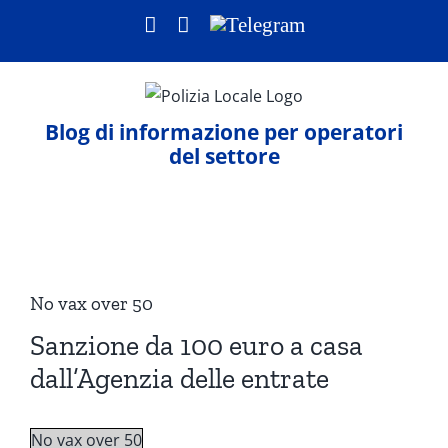
Salta
Facebook
LinkedIn
Telegram
al
contenuto
Blog di informazione per operatori
del settore
Ingrandisci
immagine
No vax over 50
Sanzione da 100 euro a casa
dall’Agenzia delle entrate
No vax over 50