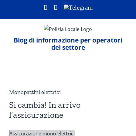
Salta
Facebook
LinkedIn
Telegram
al
contenuto
Blog di informazione per operatori
del settore
Ingrandisci
immagine
Monopattini elettrici
Si cambia! In arrivo
l’assicurazione
Assicurazione mono elettrici