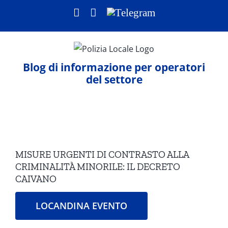
Salta
Facebook
LinkedIn
Telegram
al
contenuto
Blog di informazione per operatori
del settore
Ingrandisci
immagine
MISURE URGENTI DI CONTRASTO ALLA
CRIMINALITÀ MINORILE: IL DECRETO
CAIVANO
LOCANDINA EVENTO