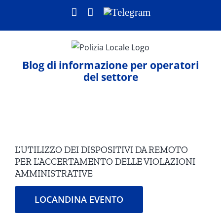
Salta
Facebook
LinkedIn
Telegram
al
contenuto
Blog di informazione per operatori
del settore
Ingrandisci
immagine
L’UTILIZZO DEI DISPOSITIVI DA REMOTO
PER L’ACCERTAMENTO DELLE VIOLAZIONI
AMMINISTRATIVE
LOCANDINA EVENTO