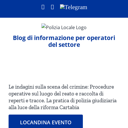
Salta
Facebook
LinkedIn
Telegram
al
contenuto
Blog di informazione per operatori
del settore
Ingrandisci
immagine
Le indagini sulla scena del crimine: Procedure
operative sul luogo del reato e raccolta di
reperti e tracce. La pratica di polizia giudiziaria
alla luce della riforma Cartabia
LOCANDINA EVENTO