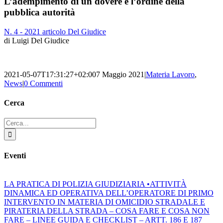
L’adempimento di un dovere e l’ordine della
pubblica autorità
N. 4 - 2021 articolo Del Giudice
di Luigi Del Giudice
2021-05-07T17:31:27+02:00
7 Maggio 2021
|
Materia Lavoro
,
News
|
0 Commenti
Cerca
Cerca
per:
Eventi
LA PRATICA DI POLIZIA GIUDIZIARIA •ATTIVITÀ
DINAMICA ED OPERATIVA DELL’OPERATORE DI PRIMO
INTERVENTO IN MATERIA DI OMICIDIO STRADALE E
PIRATERIA DELLA STRADA – COSA FARE E COSA NON
FARE – LINEE GUIDA E CHECKLIST – ARTT. 186 E 187