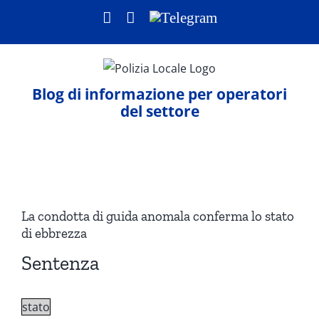
Salta
Facebook
LinkedIn
Telegram
al
contenuto
Blog di informazione per operatori
del settore
Ingrandisci
immagine
La condotta di guida anomala conferma lo stato
di ebbrezza
Sentenza
stato