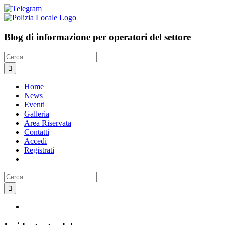
Salta
Facebook
LinkedIn
Telegram
al
contenuto
Blog di informazione per operatori del settore
Cerca
per:
Home
News
Eventi
Galleria
Area Riservata
Contatti
Accedi
Registrati
Cerca
per:
Ingrandisci
immagine