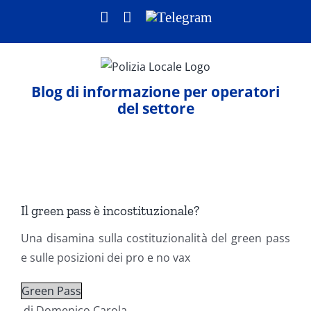
Salta
Facebook
LinkedIn
Telegram
al
contenuto
Blog di informazione per operatori
del settore
Ingrandisci
immagine
Il green pass è incostituzionale?
Una disamina sulla costituzionalità del green pass
e sulle posizioni dei pro e no vax
Green Pass
di Domenico Carola