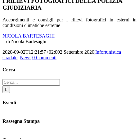
I RILIEVI FOTOGRAFICI DELLA POLIZIA
GIUDIZIARIA
Accorgimenti e consigli per i rilievi fotografici in esterni in
condizioni climatiche estreme
NICOLA BARTESAGHI
– di Nicola Bartesaghi
2020-09-02T12:21:57+02:00
2 Settembre 2020
|
Infortunistica
stradale
,
News
|
0 Commenti
Cerca
Cerca
LA PRATICA DI POLIZIA GIUDIZIARIA •ATTIVITÀ DINAMICA ED
OPERATIVA DELL’OPERATORE DI PRIMO INTERVENTO IN
per:
MATERIA DI OMICIDIO STRADALE E PIRATERIA DELLA STRADA
– COSA FARE E COSA NON FARE – LINEE GUIDA E CHECKLIST –
ARTT. 186 E 187 DEL CODICE DELLA STRADA. Criticità su strada:
Eventi
casi pratici
Rassegna Stampa
Pubbliredazionale – Crocevia 07 Agosto 2020