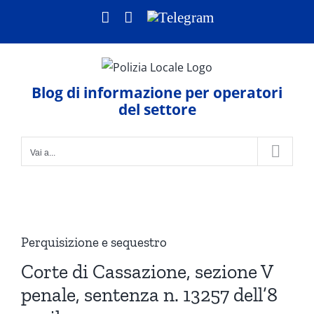
Salta
Facebook
LinkedIn
Telegram
al
contenuto
Blog di informazione per operatori
del settore
Vai a...
Ingrandisci
immagine
Perquisizione e sequestro
Corte di Cassazione, sezione V
penale, sentenza n. 13257 dell’8