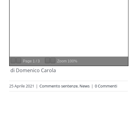
Page
1
/
3
Zoom
100%
di Domenico Carola
25 Aprile 2021
|
Commento sentenze
,
News
|
0 Commenti