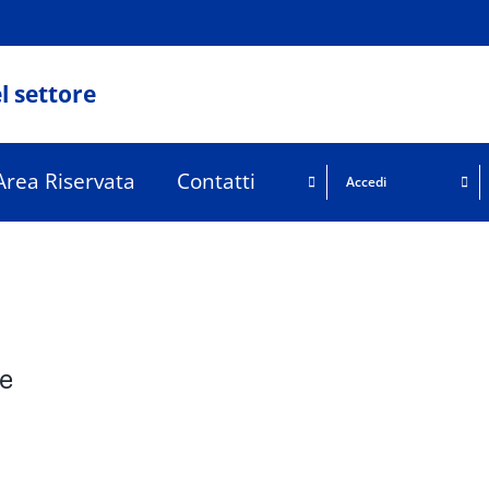
l settore
Area Riservata
Contatti
Accedi
e