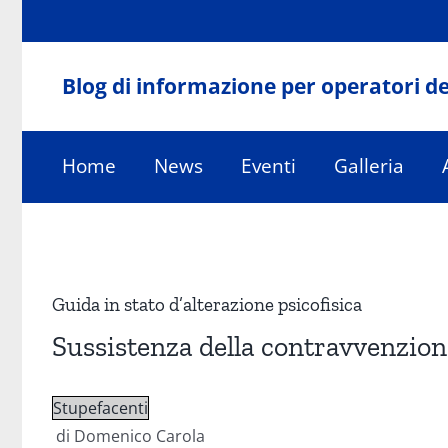
Salta
al
contenuto
Blog di informazione per operatori de
Home
News
Eventi
Galleria
Ingrandisci
immagine
Guida in stato d’alterazione psicofisica
Sussistenza della contravvenzion
Stupefacenti
di Domenico Carola