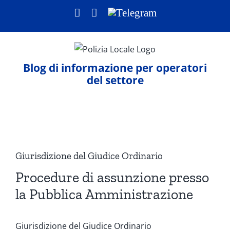
Salta
Facebook
LinkedIn
Telegram
al
contenuto
Blog di informazione per operatori
del settore
Ingrandisci
immagine
Giurisdizione del Giudice Ordinario
Procedure di assunzione presso
la Pubblica Amministrazione
Giurisdizione del Giudice Ordinario