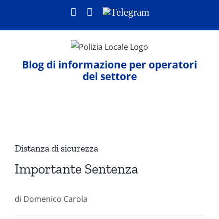
Salta
Facebook
LinkedIn
Telegram
al
contenuto
Blog di informazione per operatori
del settore
Ingrandisci
immagine
Distanza di sicurezza
Importante Sentenza
di Domenico Carola