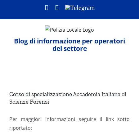
Salta
Facebook
LinkedIn
Telegram
al
contenuto
Blog di informazione per operatori
del settore
Ingrandisci
immagine
Corso di specializzazione Accademia Italiana di
Scienze Forensi
Per maggiori informazioni seguire il link sotto
riportato: