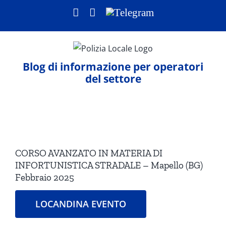
Salta
Facebook
LinkedIn
Telegram
al
contenuto
Blog di informazione per operatori
del settore
Ingrandisci
immagine
CORSO AVANZATO IN MATERIA DI
INFORTUNISTICA STRADALE – Mapello (BG)
Febbraio 2025
LOCANDINA EVENTO