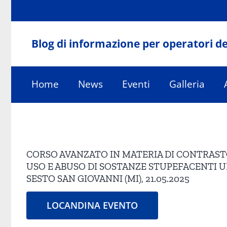
Salta
al
contenuto
Blog di informazione per operatori de
Home
News
Eventi
Galleria
Ingrandisci
immagine
CORSO AVANZATO IN MATERIA DI CONTRASTO
USO E ABUSO DI SOSTANZE STUPEFACENTI U
SESTO SAN GIOVANNI (MI), 21.05.2025
LOCANDINA EVENTO