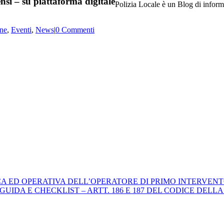
si – su piattaforma digitale
Polizia Locale è un Blog di informa
one
,
Eventi
,
News
|
0 Commenti
ICA ED OPERATIVA DELL’OPERATORE DI PRIMO INTERVENT
 E CHECKLIST – ARTT. 186 E 187 DEL CODICE DELLA STRADA. 