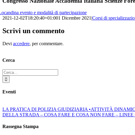
Congresso Nazionale Accademia Italiana Scienze Foren
Locandina evento e modalità di partecipazione
2021-12-02T18:20:40+01:00
1 Dicembre 2021
|
Corsi di specializzazi
Scrivi un commento
Devi
accedere
, per commentare.
Cerca
Cerca
per:
Eventi
LA PRATICA DI POLIZIA GIUDIZIARIA •ATTIVITÀ DINAM
DELLA STRADA – COSA FARE E COSA NON FARE – LINEE GUIDA
Rassegna Stampa