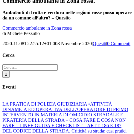
Commercio ambulante in Zona rossa.
Ambulanti di frutta e verdura nelle regioni rosse posso operare
da un comune all’altro? – Quesito
Commercio ambulante in Zona rossa
di Michele Pezzullo
2020-11-08T22:55:12+01:00
8 Novembre 2020
|
Quesiti
|
0 Commenti
Cerca
Cerca
per:
Eventi
LA PRATICA DI POLIZIA GIUDIZIARIA •ATTIVITÀ
DINAMICA ED OPERATIVA DELL’OPERATORE DI PRIMO
INTERVENTO IN MATERIA DI OMICIDIO STRADALE E
PIRATERIA DELLA STRADA – COSA FARE E COSA NON
FARE – LINEE GUIDA E CHECKLIST – ARTT. 186 E 187
DEL CODICE DELLA STRADA. Criticità su strada: casi pratici