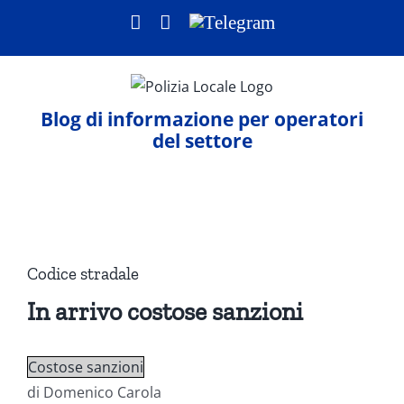
Salta
Facebook
LinkedIn
Telegram
al
contenuto
Blog di informazione per operatori
del settore
Ingrandisci
immagine
Codice stradale
In arrivo costose sanzioni
Costose sanzioni
di Domenico Carola