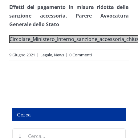
Effetti del pagamento in misura ridotta della
sanzione accessoria. Parere Avvocatura
Generale dello Stato
Circolare_Ministero_Interno_sanzione_accessoria_chiu
9 Giugno 2021
|
Legale
,
News
|
0 Commenti
Cerca
LA PRATICA DI POLIZIA GIUDIZIARIA •ATTIVITÀ
Cerca
DINAMICA ED OPERATIVA DELL’OPERATORE DI