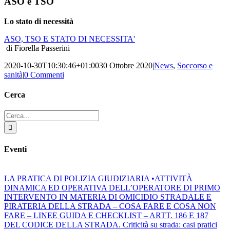
ASO e TSO
Lo stato di necessità
ASO, TSO E STATO DI NECESSITA'
di Fiorella Passerini
2020-10-30T10:30:46+01:00
30 Ottobre 2020
|
News
,
Soccorso e
sanità
|
0 Commenti
Cerca
Cerca
per:
Eventi
LA PRATICA DI POLIZIA GIUDIZIARIA •ATTIVITÀ
DINAMICA ED OPERATIVA DELL’OPERATORE DI PRIMO
INTERVENTO IN MATERIA DI OMICIDIO STRADALE E
PIRATERIA DELLA STRADA – COSA FARE E COSA NON
FARE – LINEE GUIDA E CHECKLIST – ARTT. 186 E 187
DEL CODICE DELLA STRADA. Criticità su strada: casi pratici