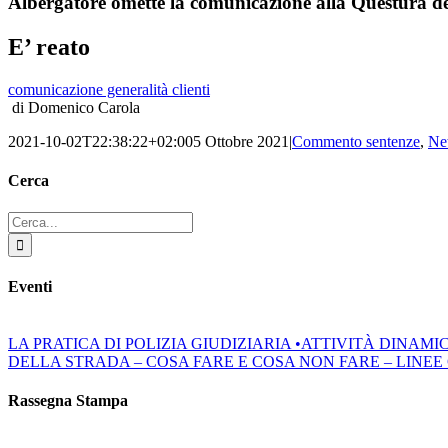
Albergatore omette la comunicazione alla Questura dell
E’ reato
comunicazione generalità clienti
di Domenico Carola
2021-10-02T22:38:22+02:00
5 Ottobre 2021
|
Commento sentenze
,
Ne
Cerca
Cerca
per:
Eventi
LA PRATICA DI POLIZIA GIUDIZIARIA •ATTIVITÀ DINAM
DELLA STRADA – COSA FARE E COSA NON FARE – LINEE GUIDA
Rassegna Stampa