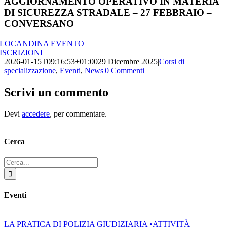
AGGIORNAMENTO OPERATIVO IN MATERIA
DI SICUREZZA STRADALE – 27 FEBBRAIO –
CONVERSANO
LOCANDINA EVENTO
ISCRIZIONI
2026-01-15T09:16:53+01:00
29 Dicembre 2025
|
Corsi di
specializzazione
,
Eventi
,
News
|
0 Commenti
Scrivi un commento
Devi
accedere
, per commentare.
Cerca
Cerca
per:
Eventi
LA PRATICA DI POLIZIA GIUDIZIARIA •ATTIVITÀ