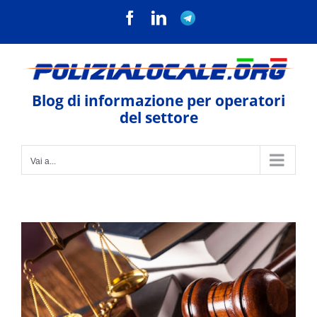
Salta
Facebook
LinkedIn
Telegram
al
contenuto
Blog di informazione per operatori
del settore
Vai a...
Ingrandisci
immagine