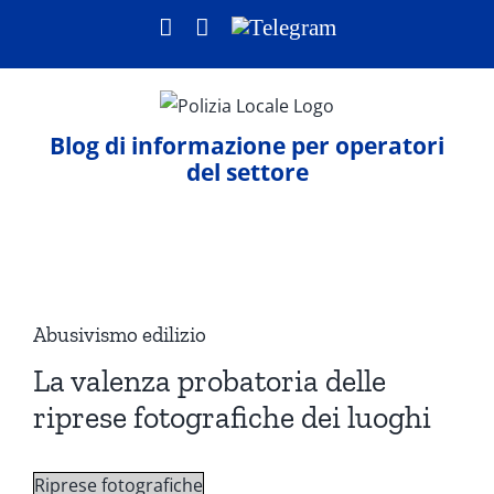
Salta
Facebook
LinkedIn
Telegram
al
contenuto
Blog di informazione per operatori
del settore
Ingrandisci
immagine
Abusivismo edilizio
La valenza probatoria delle
riprese fotografiche dei luoghi
Riprese fotografiche