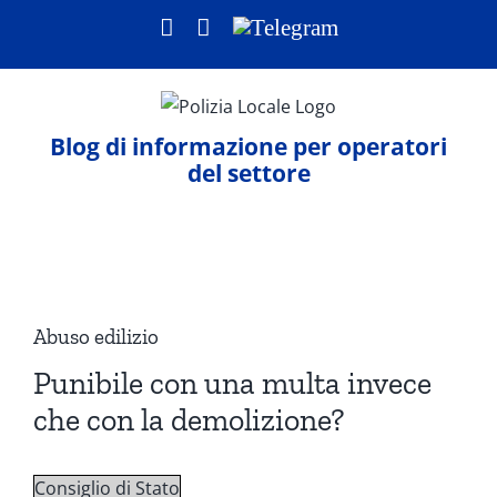
Salta
Facebook
LinkedIn
Telegram
al
contenuto
Blog di informazione per operatori
del settore
Ingrandisci
immagine
Abuso edilizio
Punibile con una multa invece
che con la demolizione?
Consiglio di Stato