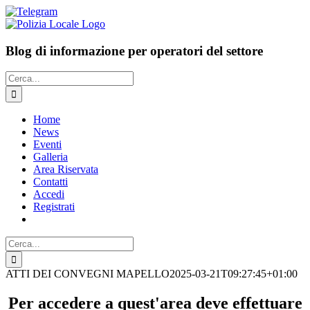
Salta
Facebook
LinkedIn
Telegram
al
contenuto
Blog di informazione per operatori del settore
Cerca
per:
Home
News
Eventi
Galleria
Area Riservata
Contatti
Accedi
Registrati
Cerca
per:
ATTI DEI CONVEGNI MAPELLO
2025-03-21T09:27:45+01:00
Per accedere a quest'area deve effettuare