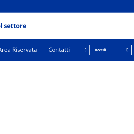
l settore
Area Riservata
Contatti
Accedi
To reset your password, please enter your email address
or username below.