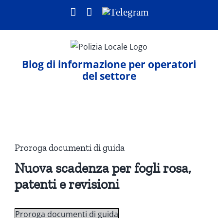
Salta
Facebook
LinkedIn
Telegram
al
contenuto
Blog di informazione per operatori
del settore
Ingrandisci
immagine
Proroga documenti di guida
N
uova scadenza per fogli rosa,
patenti e revisioni
Proroga documenti di guida