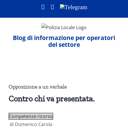
Salta
Facebook
LinkedIn
Telegram
al
contenuto
Blog di informazione per operatori
del settore
Ingrandisci
immagine
Opposizione a un verbale
Contro chi va presentata.
Competenze ricorso
di Domenico Carola