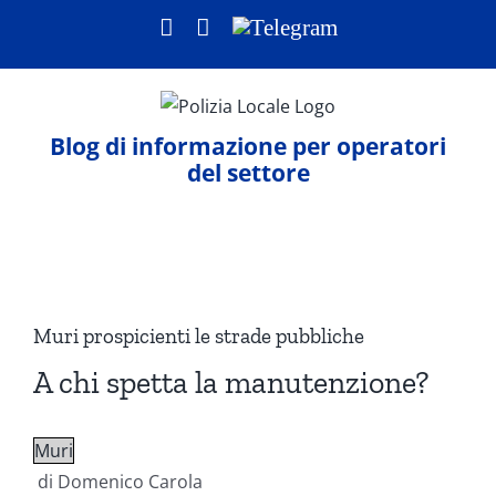
Salta
Facebook
LinkedIn
Telegram
al
contenuto
Blog di informazione per operatori
del settore
Ingrandisci
immagine
Muri prospicienti le strade pubbliche
A chi spetta la manutenzione?
Muri
di Domenico Carola