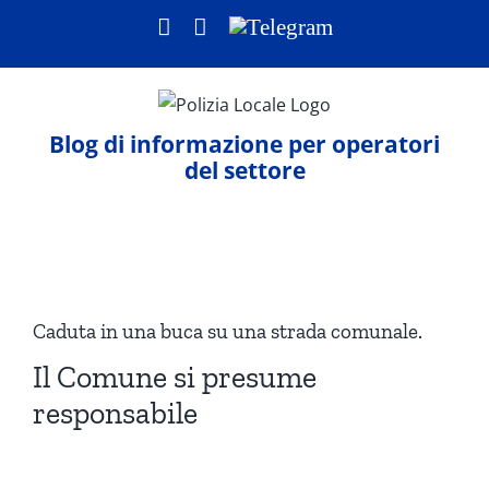
Salta
Facebook
LinkedIn
Telegram
al
contenuto
Blog di informazione per operatori
del settore
Ingrandisci
immagine
Caduta in una buca su una strada comunale.
Il Comune si presume
responsabile